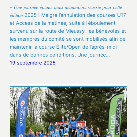
– 𝑈𝑛𝑒 𝑗𝑜𝑢𝑟𝑛𝑒́𝑒 𝑒́𝑝𝑖𝑞𝑢𝑒 𝑚𝑎𝑖𝑠 𝑛𝑒́𝑎𝑛𝑚𝑜𝑖𝑛𝑠 𝑟𝑒́𝑢𝑠𝑠𝑖𝑒 𝑝𝑜𝑢𝑟 𝑐𝑒𝑡𝑡𝑒
𝑒́𝑑𝑖𝑡𝑖𝑜𝑛 2025 ! Malgré l’annulation des courses U17
et Access de la matinée, suite à l’éboulement
survenu sur la route de Mieussy, les bénévoles et
les membres du comité se sont mobilisés afin de
maintenir la course Élite/Open de l’après-midi
dans de bonnes conditions. Une journée…
19 septembre 2025