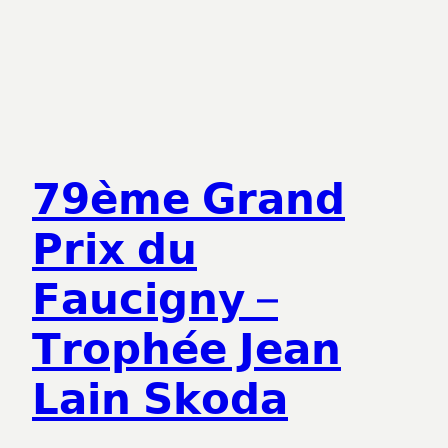
𝟳𝟵𝗲̀𝗺𝗲 𝗚𝗿𝗮𝗻𝗱
𝗣𝗿𝗶𝘅 𝗱𝘂
𝗙𝗮𝘂𝗰𝗶𝗴𝗻𝘆 –
𝗧𝗿𝗼𝗽𝗵𝗲́𝗲 𝗝𝗲𝗮𝗻
𝗟𝗮𝗶𝗻 𝗦𝗸𝗼𝗱𝗮