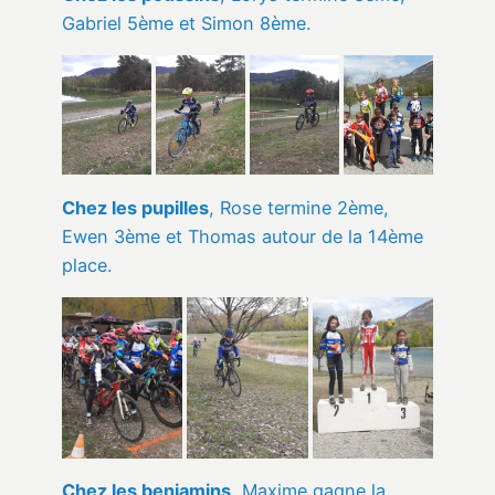
Gabriel 5ème et Simon 8ème.
Chez les pupilles
, Rose termine 2ème,
Ewen 3ème et Thomas autour de la 14ème
place.
Chez les benjamins
, Maxime gagne la