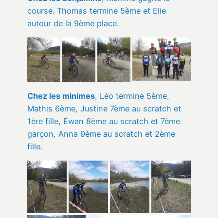
course. Thomas termine 5ème et Elie
autour de la 9ème place.
Chez les minimes
, Léo termine 5ème,
Mathis 6ème, Justine 7ème au scratch et
1ère fille, Ewan 8ème au scratch et 7ème
garçon, Anna 9ème au scratch et 2ème
fille.