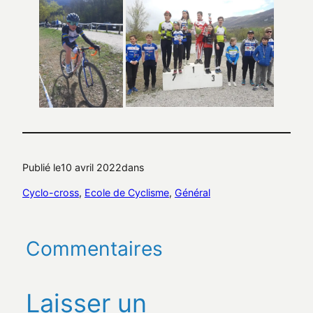
Publié le
10 avril 2022
dans
Cyclo-cross
, 
Ecole de Cyclisme
, 
Général
Commentaires
Laisser un