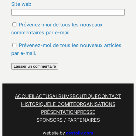
Site web
Prévenez-moi de tous les nouveaux
commentaires par e-mail.
Prévenez-moi de tous les nouveaux articles
par e-mail.
ACCUEIL
ACTUS
ALBUMS
BOUTIQUE
CONTACT
HISTORIQUE
LE COMITÉ
ORGANISATIONS
PRÉSENTATION
PRESSE
SPONSORS / PARTENAIRES
website by
cestoliv.com