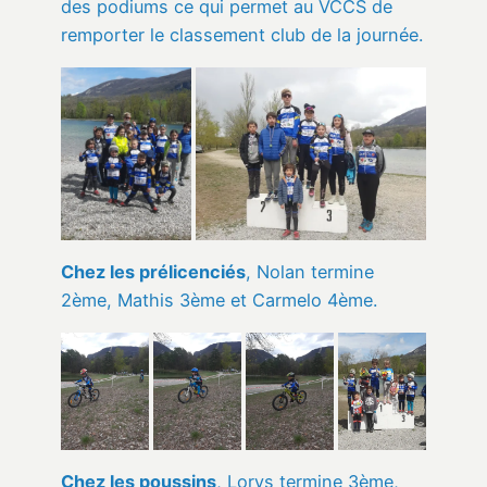
des podiums ce qui permet au VCCS de
remporter le classement club de la journée.
Chez les prélicenciés
, Nolan termine
2ème, Mathis 3ème et Carmelo 4ème.
Chez les poussins
, Lorys termine 3ème,