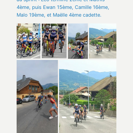
4ème, puis Ewan 15ème, Camille 16ème,
Malo 19ème, et Maëlle 4ème cadette.