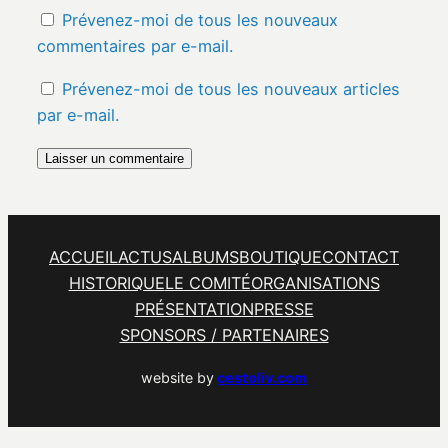
Prévenez-moi de tous les nouveaux
commentaires par e-mail.
Prévenez-moi de tous les nouveaux articles
par e-mail.
ACCUEIL
ACTUS
ALBUMS
BOUTIQUE
CONTACT
HISTORIQUE
LE COMITÉ
ORGANISATIONS
PRÉSENTATION
PRESSE
SPONSORS / PARTENAIRES
website by
cestoliv.com