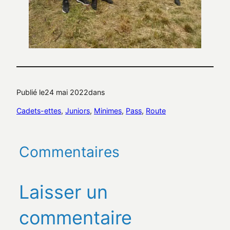
Publié le
24 mai 2022
dans
Cadets-ettes
, 
Juniors
, 
Minimes
, 
Pass
, 
Route
Commentaires
Laisser un
commentaire