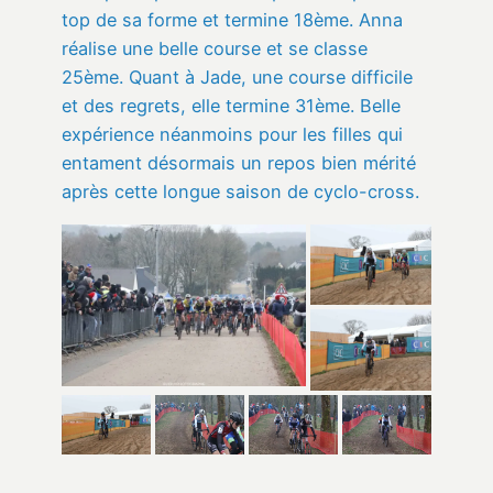
top de sa forme et termine 18ème. Anna
réalise une belle course et se classe
25ème. Quant à Jade, une course difficile
et des regrets, elle termine 31ème. Belle
expérience néanmoins pour les filles qui
entament désormais un repos bien mérité
après cette longue saison de cyclo-cross.