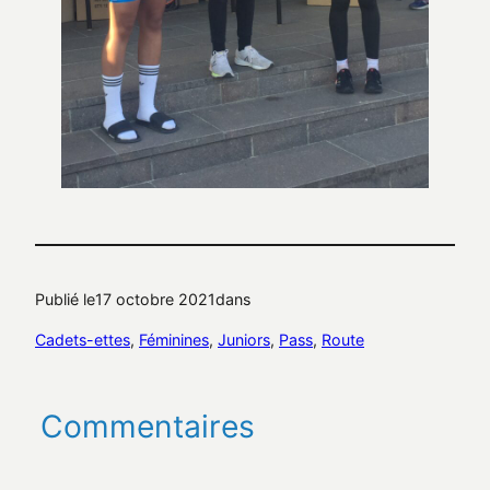
Publié le
17 octobre 2021
dans
Cadets-ettes
, 
Féminines
, 
Juniors
, 
Pass
, 
Route
Commentaires