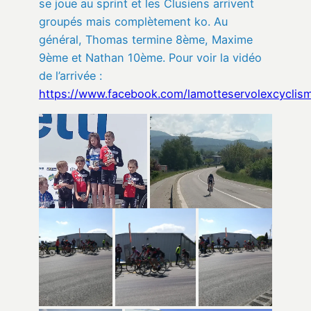
se joue au sprint et les Clusiens arrivent
groupés mais complètement ko. Au
général, Thomas termine 8ème, Maxime
9ème et Nathan 10ème. Pour voir la vidéo
de l’arrivée :
https://www.facebook.com/lamotteservolexcycli