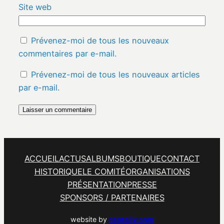
Site web
Prévenez-moi de tous les nouveaux
commentaires par e-mail.
Prévenez-moi de tous les nouveaux articles
par e-mail.
ACCUEIL
ACTUS
ALBUMS
BOUTIQUE
CONTACT
HISTORIQUE
LE COMITÉ
ORGANISATIONS
PRÉSENTATION
PRESSE
SPONSORS / PARTENAIRES
website by
cestoliv.com